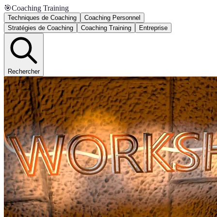
🎯
Coaching Training
Techniques de Coaching
Coaching Personnel
Stratégies de Coaching
Coaching Training
Entreprise
Rechercher