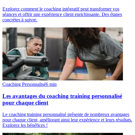
Explorez comment le coaching intégratif peut transformer vos
séances et offrir une expérience client enrichissante. Des étapes
concrètes à suivre.
Coaching Personnalisé
6
min
Les avantages du coaching training personnalisé
pour chaque client
Le coaching training personnalisé présente de nombreux avantages
pour chaque client, améliorant ainsi leur expérience et leurs résultats.
Explorez les bénéfices !