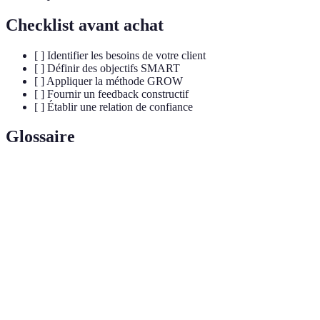
Checklist avant achat
[ ] Identifier les besoins de votre client
[ ] Définir des objectifs SMART
[ ] Appliquer la méthode GROW
[ ] Fournir un feedback constructif
[ ] Établir une relation de confiance
Glossaire
Terme
Définition
Accompagnement personnalisé d'une personne pour
Coaching
améliorer ses performances.
Acronyme pour définir des objectifs précis et
SMART
mesurables.
Pleine
Pratique de focaliser l'attention sur le moment