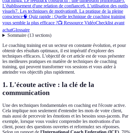
coaching
4. Le feedback constructif : une dimension primordiale
5.
L'établissement d'une relation de confiance
6. L'utilisation des outils
visuels
7. Les techniques de motivation
8. La pratique de la pleine
conscience
🧠 Quiz rapide : Quelle technique de coaching training
vous semble la plus efficace ?
📺 Ressource Vidéo
Checklist avant
achat
Glossaire
Sommaire
(
13
sections
)
Le coaching training est un secteur en constante évolution, et pour
obtenir des résultats optimaux, il est impératif d'explorer des
techniques efficaces. L'objectif de cet article est de vous présenter
les meilleures pratiques en matière de techniques de coaching
training, qui peuvent transformer vos sessions et vous aider à
atteindre vos objectifs plus rapidement.
1. L'écoute active : la clé de la
communication
Une des techniques fondamentales en coaching est l'écoute active.
Cela implique non seulement d'entendre les mots de votre client,
mais aussi de percevoir les émotions et les besoins sous-jacents. Par
exemple, lorsque vous voulez comprendre les motivations d'un
client, posez des questions ouvertes et reformulez ses réponses.
Selon un rapport de
l'International Coach Federation (ICF)
, 70%