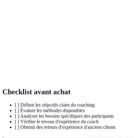
Terme
Définition
Coaching
Une méthode qui combine des sessions en
hybride
présentiel et des formations en ligne.
Intelligence
Capacité à reconnaître et gérer ses émotions et
émotionnelle
celles des autres.
Coaching
Approche sur mesure visant à cibler les besoins
personnalisé
uniques d’un individu.
Checklist avant achat
[ ] Définir les objectifs clairs du coaching
[ ] Évaluer les méthodes disponibles
[ ] Analyser les besoins spécifiques des participants
[ ] Vérifier le niveau d'expérience du coach
[ ] Obtenir des retours d'expérience d'anciens clients