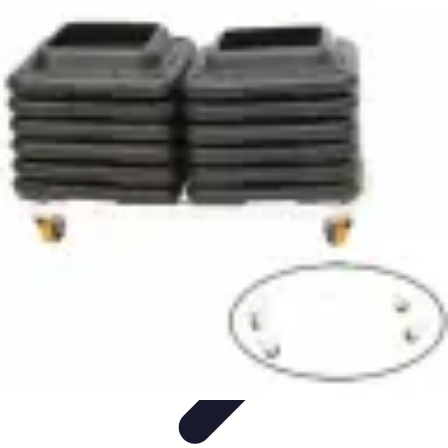
Coaching Training
Évaluation et Méthodes
Coaching Training
Techniques de
Coaching
Coaching Personnel
Compétences
Coaching Training