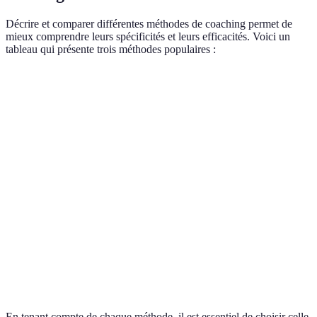
Décrire et comparer différentes méthodes de coaching permet de
mieux comprendre leurs spécificités et leurs efficacités. Voici un
tableau qui présente trois méthodes populaires :
Méthode
Avantages
Inconvénients
Verdict
Efficace
Coaching
Approche
Manque de
pour les
traditionnel
systématique
personnalisation
bases
Coaching
Idéal
Suivi
Dépendance
avec outils
pour
personnalisé
technologique
numériques
l'analyse
Améliore la
Très
Coaching
Peut être perçu
performance
adapté au
émotionnel
comme flou
globale
leadership
En tenant compte de chaque méthode, il est essentiel de choisir celle