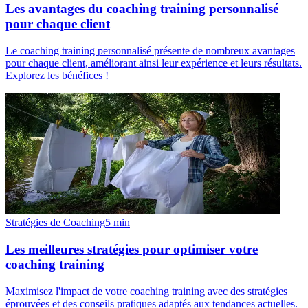
Les avantages du coaching training personnalisé
pour chaque client
Le coaching training personnalisé présente de nombreux avantages
pour chaque client, améliorant ainsi leur expérience et leurs résultats.
Explorez les bénéfices !
Stratégies de Coaching
5
min
Les meilleures stratégies pour optimiser votre
coaching training
Maximisez l'impact de votre coaching training avec des stratégies
éprouvées et des conseils pratiques adaptés aux tendances actuelles.