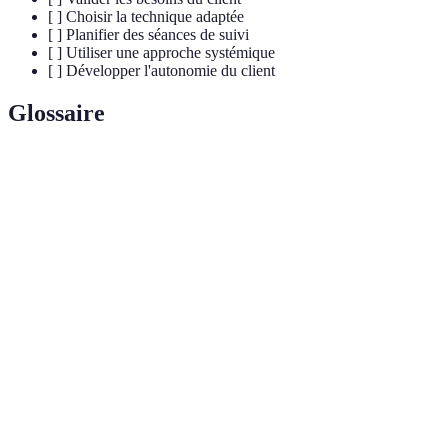
[ ] Choisir la technique adaptée
[ ] Planifier des séances de suivi
[ ] Utiliser une approche systémique
[ ] Développer l'autonomie du client
Glossaire
Terme
Définition
Accompagnement personnalisé pour aider une
Coaching
personne à atteindre ses objectifs.
Technique d'écoute qui implique de comprendre le
Écoute
message véhiculé par l'orateur, tant verbal que non-
active
verbal.
Objectifs
Critères permettant de définir des objectifs associés à
SMART
des indicateurs de performance clairs et mesurables.