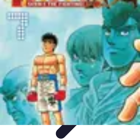
Coaching Training
Évaluation et Méthodes
Coaching Training
Techniques de
Coaching
Coaching Personnel
Compétences
Coaching Training