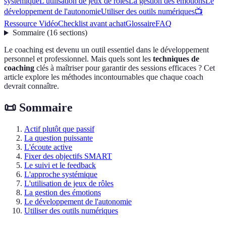
systémique
L'utilisation de jeux de rôles
La gestion des émotions
Le
développement de l'autonomie
Utiliser des outils numériques
📺
Ressource Vidéo
Checklist avant achat
Glossaire
FAQ
Sommaire
(
16
sections
)
Le coaching est devenu un outil essentiel dans le développement
personnel et professionnel. Mais quels sont les
techniques de
coaching
clés à maîtriser pour garantir des sessions efficaces ? Cet
article explore les méthodes incontournables que chaque coach
devrait connaître.
📜 Sommaire
Actif plutôt que passif
La question puissante
L'écoute active
Fixer des objectifs SMART
Le suivi et le feedback
L'approche systémique
L'utilisation de jeux de rôles
La gestion des émotions
Le développement de l'autonomie
Utiliser des outils numériques