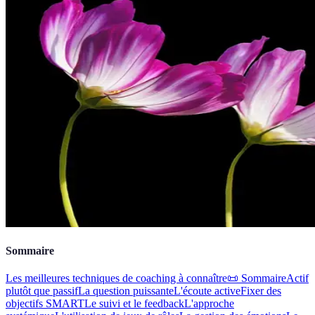
Sommaire
Les meilleures techniques de coaching à connaître
📜 Sommaire
Actif
plutôt que passif
La question puissante
L'écoute active
Fixer des
objectifs SMART
Le suivi et le feedback
L'approche