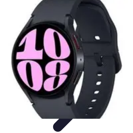
Coaching Training
Évaluation et Méthodes
Coaching Training
Techniques de
Coaching
Coaching Personnel
Compétences
Coaching Training