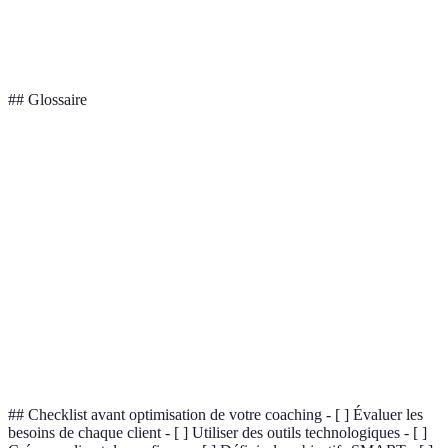
Bonnes
Objectifs
Option A
Objectifs
pratiques
vagues
meilleur
SMART
## Glossaire
Terme
Définition
Accompagnement personnalisé visant à aider une
Coaching
personne à atteindre ses objectifs.
Retour d'information donné pour améliorer une
Feedback
action ou une performance.
Objectifs
Méthode de structuration des objectifs pour les rendre
SMART
efficaces.
## Checklist avant optimisation de votre coaching - [ ] Évaluer les
besoins de chaque client - [ ] Utiliser des outils technologiques - [ ]