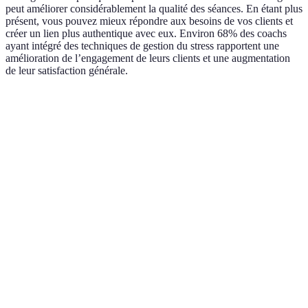
peut améliorer considérablement la qualité des séances. En étant plus
présent, vous pouvez mieux répondre aux besoins de vos clients et
créer un lien plus authentique avec eux. Environ 68% des coachs
ayant intégré des techniques de gestion du stress rapportent une
amélioration de l’engagement de leurs clients et une augmentation
de leur satisfaction générale.
Critère
Option A
Option B
Verdict
Compréhension
Questionnaire
Discussion
Option A
des besoins
initial
ouverte
plus ciblée
Module
Option B
Techno
Applications
d’exercices
plus
intégration
de suivi
dynamique
engageante
Option A
Ambiance de
Ouverture
Techniques de
plus
confiance
personnelle
communication
chaleureux