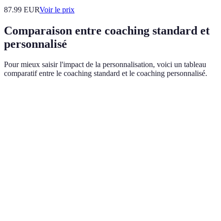
87.99
EUR
Voir le prix
Comparaison entre coaching standard et
personnalisé
Pour mieux saisir l'impact de la personnalisation, voici un tableau
comparatif entre le coaching standard et le coaching personnalisé.
Critère
Coaching Standard
Coaching Personnalisé
Approche
Générique
Sur mesure
Évaluation
Minimale
Détail approfondi
initiale
Suivi
Régulier mais lâche
Fréquent et précis
Engagement
Modéré
Élevé
du client