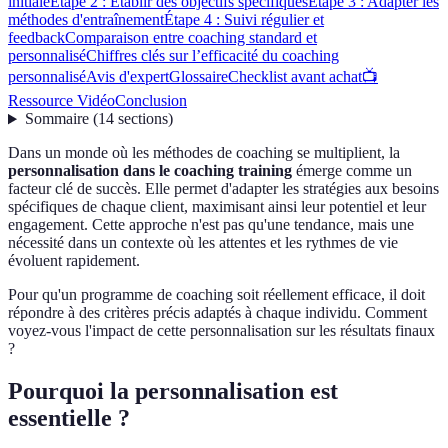
initiale
Étape 2 : Établir des objectifs spécifiques
Étape 3 : Adapter les
méthodes d'entraînement
Étape 4 : Suivi régulier et
feedback
Comparaison entre coaching standard et
personnalisé
Chiffres clés sur l’efficacité du coaching
personnalisé
Avis d'expert
Glossaire
Checklist avant achat
📺
Ressource Vidéo
Conclusion
Sommaire
(
14
sections
)
Dans un monde où les méthodes de coaching se multiplient, la
personnalisation dans le coaching training
émerge comme un
facteur clé de succès. Elle permet d'adapter les stratégies aux besoins
spécifiques de chaque client, maximisant ainsi leur potentiel et leur
engagement. Cette approche n'est pas qu'une tendance, mais une
nécessité dans un contexte où les attentes et les rythmes de vie
évoluent rapidement.
Pour qu'un programme de coaching soit réellement efficace, il doit
répondre à des critères précis adaptés à chaque individu. Comment
voyez-vous l'impact de cette personnalisation sur les résultats finaux
?
Pourquoi la personnalisation est
essentielle ?