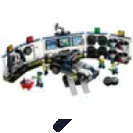
Coaching Training
Évaluation et Méthodes
Coaching Training
Techniques de
Coaching
Coaching Personnel
Compétences
Coaching Training