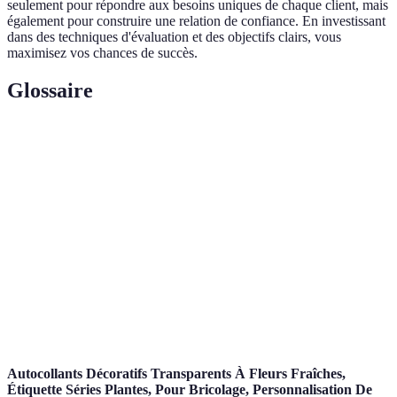
seulement pour répondre aux besoins uniques de chaque client, mais
également pour construire une relation de confiance. En investissant
dans des techniques d'évaluation et des objectifs clairs, vous
maximisez vos chances de succès.
Glossaire
Terme
Définition
Coaching
Approche du coaching adaptée aux besoins et aux
Personnalisé
caractéristiques de chaque individu.
Évaluation
Processus de collecte d'informations sur les
Initiale
besoins, les capacités et les attentes d'un client.
Retour d'information donné par le coach et le
Feedback
client pour ajuster les programmes d'entraînement.
Autocollants Décoratifs Transparents À Fleurs Fraîches,
Étiquette Séries Plantes, Pour Bricolage, Personnalisation De