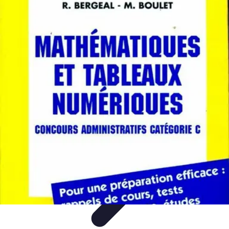
Coaching Training
Évaluation et Méthodes
Coaching Training
Techniques de
Coaching
Coaching Personnel
Compétences
Coaching Training