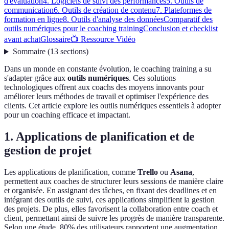
d'évaluation
4. Logiciels de suivi des performances
5. Outils de
communication
6. Outils de création de contenu
7. Plateformes de
formation en ligne
8. Outils d'analyse des données
Comparatif des
outils numériques pour le coaching training
Conclusion et checklist
avant achat
Glossaire
📺 Ressource Vidéo
Sommaire
(
13
sections
)
Dans un monde en constante évolution, le coaching training a su
s'adapter grâce aux
outils numériques
. Ces solutions
technologiques offrent aux coachs des moyens innovants pour
améliorer leurs méthodes de travail et optimiser l'expérience des
clients. Cet article explore les outils numériques essentiels à adopter
pour un coaching efficace et impactant.
1. Applications de planification et de
gestion de projet
Les applications de planification, comme
Trello
ou
Asana
,
permettent aux coaches de structurer leurs sessions de manière claire
et organisée. En assignant des tâches, en fixant des deadlines et en
intégrant des outils de suivi, ces applications simplifient la gestion
des projets. De plus, elles favorisent la collaboration entre coach et
client, permettant ainsi de suivre les progrès de manière transparente.
Selon une étude, 80% des utilisateurs rapportent une augmentation