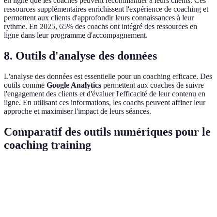
en ligne que les coaches peuvent recommander à leurs clients. Ces
ressources supplémentaires enrichissent l'expérience de coaching et
permettent aux clients d'approfondir leurs connaissances à leur
rythme. En 2025, 65% des coachs ont intégré des ressources en
ligne dans leur programme d'accompagnement.
8. Outils d'analyse des données
L'analyse des données est essentielle pour un coaching efficace. Des
outils comme
Google Analytics
permettent aux coaches de suivre
l'engagement des clients et d'évaluer l'efficacité de leur contenu en
ligne. En utilisant ces informations, les coachs peuvent affiner leur
approche et maximiser l'impact de leurs séances.
Comparatif des outils numériques pour le
coaching training
Critère
Outil A
Outil B
Outi
Facilité
✅
✅ Trello
❌ Zoom
d'utilisation
Canv