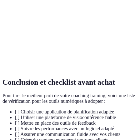
Coût
Gratuit/Abonnement
Abonnement
Grat
Web/App
Accessibilité
Web/App mobile
Web
mobile/PC
Créa
Fonctionnalités
Gestion, suivi
Visioconférence
de
cont
Conclusion et checklist avant achat
Pour tirer le meilleur parti de votre coaching training, voici une liste
de vérification pour les outils numériques à adopter :
[ ] Choisir une application de planification adaptée
[ ] Utiliser une plateforme de visioconférence fiable
[ ] Mettre en place des outils de feedback
[ ] Suivre les performances avec un logiciel adapté
[ ] Assurer une communication fluide avec vos clients
[ ] Créer du contenu engageant pour vos clients