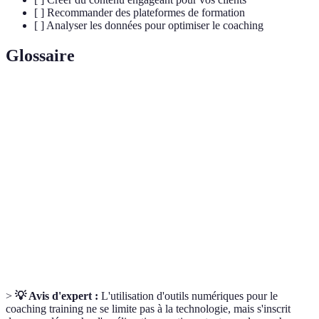
[ ] Recommander des plateformes de formation
[ ] Analyser les données pour optimiser le coaching
Glossaire
Terme
Définition
Coaching à
Pratique de coaching via internet, souvent par
distance
visioconférence.
Outils de
Applications facilitant les échanges entre coach
communication
et client.
Analyse des
Processus d'évaluation des performances des
données
clients à l'aide de statistiques.
>
💡 Avis d'expert :
L'utilisation d'outils numériques pour le
coaching training ne se limite pas à la technologie, mais s'inscrit