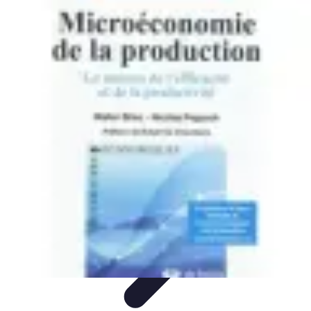
Coaching Training
Évaluation et Méthodes
Coaching Training
Techniques de
Coaching
Coaching Personnel
Compétences
Coaching Training