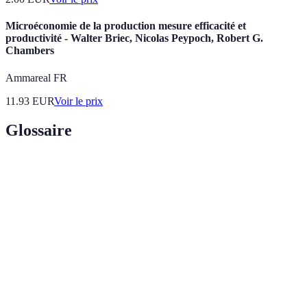
Microéconomie de la production mesure efficacité et
productivité - Walter Briec, Nicolas Peypoch, Robert G.
Chambers
Ammareal FR
11.93
EUR
Voir le prix
Glossaire
Terme
Définition
Indicateurs Clés de Performance, utilisés pour
KPI
mesurer le progrès et l'efficacité des processus.
Retour d'expérience des clients sur leur satisfaction et
Feedback
les résultats obtenus après une séance de coaching.
Un processus d'accompagnement visant à améliorer
Coaching