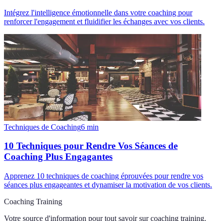
Intégrez l'intelligence émotionnelle dans votre coaching pour
renforcer l'engagement et fluidifier les échanges avec vos clients.
Techniques de Coaching
6
min
10 Techniques pour Rendre Vos Séances de
Coaching Plus Engagantes
Apprenez 10 techniques de coaching éprouvées pour rendre vos
séances plus engageantes et dynamiser la motivation de vos clients.
Coaching Training
Votre source d'information pour tout savoir sur
coaching training
.