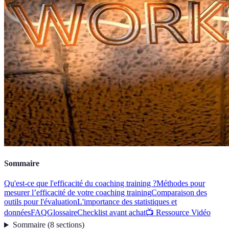
Sommaire
Qu'est-ce que l'efficacité du coaching training ?
Méthodes pour
mesurer l’efficacité de votre coaching training
Comparaison des
outils pour l'évaluation
L'importance des statistiques et
données
FAQ
Glossaire
Checklist avant achat
📺 Ressource Vidéo
Sommaire
(
8
sections
)