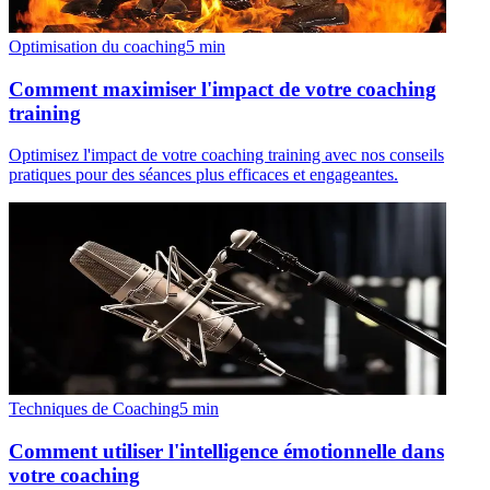
Optimisation du coaching
5
min
Comment maximiser l'impact de votre coaching
training
Optimisez l'impact de votre coaching training avec nos conseils
pratiques pour des séances plus efficaces et engageantes.
Techniques de Coaching
5
min
Comment utiliser l'intelligence émotionnelle dans
votre coaching