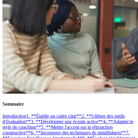
Sommaire
Introduction
1. **Établir un cadre clair**
2. **Utiliser des outils
d'évaluation**
3. **Développer une écoute active**
4. **Adapter le
style de coaching**
5. **Mettre l'accent sur la rétroaction
constructive**
6. **Incorporer des techniques de mindfulness**
7.