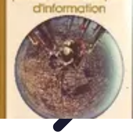
Coaching Training
Évaluation et Méthodes
Coaching Training
Techniques de
Coaching
Coaching Personnel
Compétences
Coaching Training