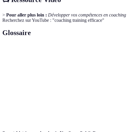
>
Pour aller plus loin :
Développer vos compétences en coaching
Recherchez sur YouTube : "coaching training efficace"
Glossaire
Terme
Définition
Méthode d'accompagnement personnalisée visant à
Coaching
améliorer les performances individuelles ou
Training
collectives.
Intelligence
Capacité à identifier, comprendre et gérer ses
Émotionnelle
émotions et celles des autres.
Pratique qui consiste à porter attention de manière
Mindfulness
intentionnelle au moment présent.