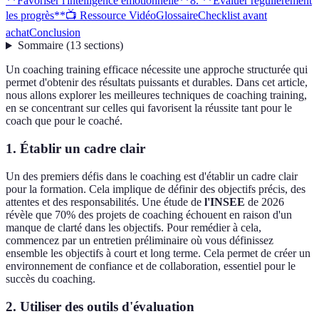
**Favoriser l'intelligence émotionnelle**
8. **Évaluer régulièrement
les progrès**
📺 Ressource Vidéo
Glossaire
Checklist avant
achat
Conclusion
Sommaire
(
13
sections
)
Un coaching training efficace nécessite une approche structurée qui
permet d'obtenir des résultats puissants et durables. Dans cet article,
nous allons explorer les meilleures techniques de coaching training,
en se concentrant sur celles qui favorisent la réussite tant pour le
coach que pour le coaché.
1.
Établir un cadre clair
Un des premiers défis dans le coaching est d'établir un cadre clair
pour la formation. Cela implique de définir des objectifs précis, des
attentes et des responsabilités. Une étude de
l'INSEE
de 2026
révèle que 70% des projets de coaching échouent en raison d'un
manque de clarté dans les objectifs. Pour remédier à cela,
commencez par un entretien préliminaire où vous définissez
ensemble les objectifs à court et long terme. Cela permet de créer un
environnement de confiance et de collaboration, essentiel pour le
succès du coaching.
2.
Utiliser des outils d'évaluation