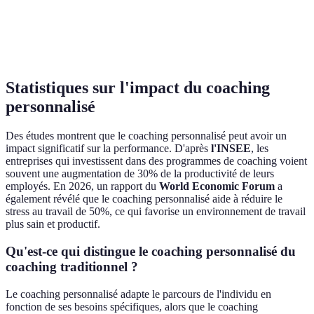
Pr
Taux de
po
Très élevé (<70%)
Faible (>30%)
réussite
ré
co
Statistiques sur l'impact du coaching
personnalisé
Des études montrent que le coaching personnalisé peut avoir un
impact significatif sur la performance. D'après
l'INSEE
, les
entreprises qui investissent dans des programmes de coaching voient
souvent une augmentation de 30% de la productivité de leurs
employés. En 2026, un rapport du
World Economic Forum
a
également révélé que le coaching personnalisé aide à réduire le
stress au travail de 50%, ce qui favorise un environnement de travail
plus sain et productif.
Qu'est-ce qui distingue le coaching personnalisé du
coaching traditionnel ?
Le coaching personnalisé adapte le parcours de l'individu en
fonction de ses besoins spécifiques, alors que le coaching