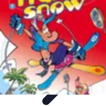
Coaching Training
Évaluation et Méthodes
Coaching Training
Techniques de
Coaching
Coaching Personnel
Compétences
Coaching Training