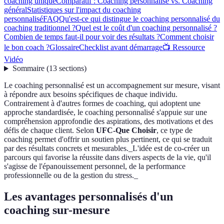
coaching unique
Comparatif : Coaching personnalisé vs. Coaching
général
Statistiques sur l'impact du coaching
personnalisé
FAQ
Qu'est-ce qui distingue le coaching personnalisé du
coaching traditionnel ?
Quel est le coût d'un coaching personnalisé ?
Combien de temps faut-il pour voir des résultats ?
Comment choisir
le bon coach ?
Glossaire
Checklist avant démarrage
📺 Ressource
Vidéo
Sommaire
(
13
sections
)
Le coaching personnalisé est un accompagnement sur mesure, visant
à répondre aux besoins spécifiques de chaque individu.
Contrairement à d'autres formes de coaching, qui adoptent une
approche standardisée, le coaching personnalisé s'appuie sur une
compréhension approfondie des aspirations, des motivations et des
défis de chaque client. Selon
UFC-Que Choisir
, ce type de
coaching permet d'offrir un soutien plus pertinent, ce qui se traduit
par des résultats concrets et mesurables._L'idée est de co-créer un
parcours qui favorise la réussite dans divers aspects de la vie, qu'il
s'agisse de l'épanouissement personnel, de la performance
professionnelle ou de la gestion du stress._
Les avantages personnalisés d'un
coaching sur-mesure