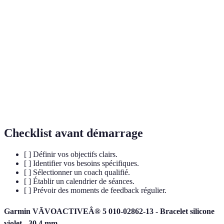
Terme
Définition
Coaching
Accompagnement adapté aux besoins uniques
personnalisé
d'un individu
Motivation et implication d'un individu dans le
Engagement
processus d'amélioration
Suivi des
Évaluation régulière des avancées par rapport
progrès
aux objectifs fixés
Checklist avant démarrage
[ ] Définir vos objectifs clairs.
[ ] Identifier vos besoins spécifiques.
[ ] Sélectionner un coach qualifié.
[ ] Établir un calendrier de séances.
[ ] Prévoir des moments de feedback régulier.
Garmin VÃVOACTIVEÂ® 5 010-02862-13 - Bracelet silicone
violet - 30.4 mm