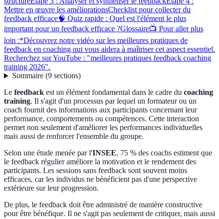
structuré
Étape 3 : Analyser et synthétiser le feedback
Étape 4 :
Mettre en œuvre les améliorations
Checklist pour collecter du
feedback efficace
🧠 Quiz rapide : Quel est l'élément le plus
important pour un feedback efficace ?
Glossaire
📺 Pour aller plus
loin :*Découvrez notre vidéo sur les meilleures pratiques de
feedback en coaching qui vous aidera à maîtriser cet aspect essentiel.
Recherchez sur YouTube : "meilleures pratiques feedback coaching
training 2026".
Sommaire
(
9
sections
)
Le
feedback
est un élément fondamental dans le cadre du
coaching
training
. Il s'agit d'un processus par lequel un formateur ou un
coach fournit des informations aux participants concernant leur
performance, comportements ou compétences. Cette interaction
permet non seulement d'améliorer les performances individuelles
mais aussi de renforcer l'ensemble du groupe.
Selon une étude menée par l'
INSEE
, 75 % des coachs estiment que
le feedback régulier améliore la motivation et le rendement des
participants. Les sessions sans feedback sont souvent moins
efficaces, car les individus ne bénéficient pas d'une perspective
extérieure sur leur progression.
De plus, le feedback doit être administré de manière constructive
pour être bénéfique. Il ne s'agit pas seulement de critiquer, mais aussi