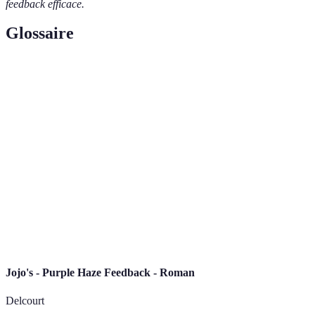
feedback efficace.
Glossaire
Terme
Définition
Information fournie concernant la performance
Feedback
d'une personne ou d'un groupe.
Coaching
Processus d'apprentissage et de développement
Training
de compétences guidé par un coach.
Atmosphère où les individus se sentent en
Environnement
sécurité pour partager leurs opinions sans
de confiance
crainte de jugement.
Jojo's - Purple Haze Feedback - Roman
Delcourt