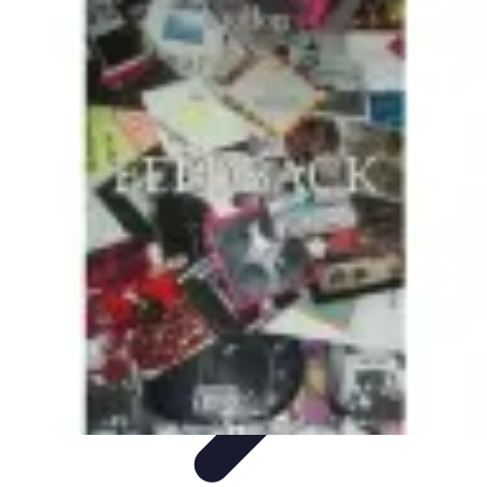
Coaching Training
Évaluation et Méthodes
Coaching Training
Techniques de
Coaching
Coaching Personnel
Compétences
Coaching Training