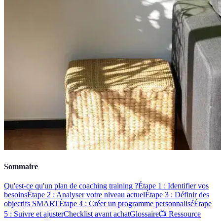
Sommaire
Qu'est-ce qu'un plan de coaching training ?
Étape 1 : Identifier vos
besoins
Étape 2 : Analyser votre niveau actuel
Étape 3 : Définir des
objectifs SMART
Étape 4 : Créer un programme personnalisé
Étape
5 : Suivre et ajuster
Checklist avant achat
Glossaire
📺 Ressource