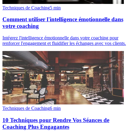
Techniques de Coaching
5
min
Comment utiliser l'intelligence émotionnelle dans
votre coaching
Intégrez l'intelligence émotionnelle dans votre coaching pour
renforcer l'engagement et fluidifier les échanges avec vos clients.
Techniques de Coaching
6
min
10 Techniques pour Rendre Vos Séances de
Coaching Plus Engagantes