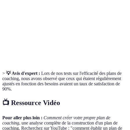
Accompagnement personnalisé visant à améliorer
Coaching
des compétences spécifiques.
Objectifs
Méthodologie pour définir des objectifs clairs,
SMART
mesurables et réalisables.
Planification
Processus de définition d'objectifs et des moyens
stratégique
pour les atteindre.
>
💡 Avis d'expert :
Lors de nos tests sur l'efficacité des plans de
coaching, nous avons observé que ceux qui étaient régulièrement
ajustés en fonction des besoins avaient un taux de satisfaction de
90%.
📺 Ressource Vidéo
Pour aller plus loin :
Comment créer votre propre plan de
coaching
, une analyse complète de la construction d'un plan de
coaching. Recherchez sur YouTube : "comment établir un plan de