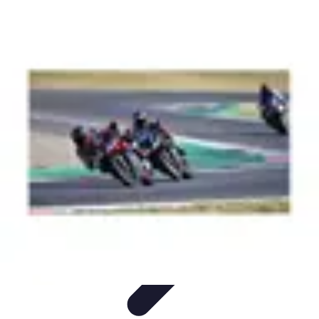
Coaching Training
Évaluation et Méthodes
Coaching Training
Techniques de
Coaching
Coaching Personnel
Compétences
Coaching Training