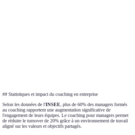
Prise de
Centralisée
Collective
décision
Ouverte et
Communication
Descendante
bidirectionnelle
Gestion des
Affrontée avec
Évitée
conflits
dialogue
Basée sur le
Motivation des
Basée sur le contrôle
développement
équipes
personnel
## Statistiques et impact du coaching en entreprise
Selon les données de l'
INSEE
, plus de 60% des managers formés
au coaching rapportent une augmentation significative de
l'engagement de leurs équipes. Le coaching pour managers permet
de réduire le turnover de 20% grâce à un environnement de travail
aligné sur les valeurs et objectifs partagés.