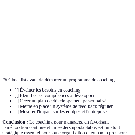
Processus d'accompagnement personnalisé visant le
Coaching
développement des compétences
Capacité de guider, d'inspirer et de diriger les autres
Leadership
vers un objectif commun
Feedback
Outil d'évaluation du management impliquant des
à 360
avis de différentes sources dans une organisation
degrés
## Checklist avant de démarrer un programme de coaching
[ ] Évaluer les besoins en coaching
[ ] Identifier les compétences à développer
[ ] Créer un plan de développement personnalisé
[ ] Mettre en place un système de feed-back régulier
[ ] Mesurer l'impact sur les équipes et l'entreprise
Conclusion :
Le coaching pour managers, en favorisant
l'amélioration continue et un leadership adaptable, est un atout
stratégique essentiel pour toute organisation cherchant à prospérer