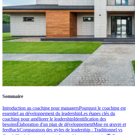
Sommaire
Introduction au coaching pour managers
Pourquoi le coaching est
essentiel au développement du leadership
Les étapes clés du
coaching pour améliorer le leadership
Identification des
besoins
Élaboration d'un plan de développement
Mise en œuvre et
feedback
Comparaison des styles de leadership : Traditionnel vs