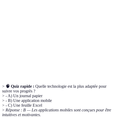
Terme
Définition
Coaching
Processus d'accompagnement d'individus pour
training
atteindre des objectifs.
Applications de
Outils numériques permettant de suivre les
suivi
progrès et objectifs d'une personne.
Plateformes de
Outils permettant des réunions à distance en
visioconférence
vidéo.
>
🧠 Quiz rapide :
Quelle technologie est la plus adaptée pour
suivre vos progrès ?
> - A) Un journal papier
> - B) Une application mobile
> - C) Une feuille Excel
>
Réponse : B — Les applications mobiles sont conçues pour être
intuitives et motivantes.