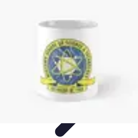
Coaching Training
Évaluation et Méthodes
Coaching Training
Techniques de
Coaching
Coaching Personnel
Compétences
Coaching Training