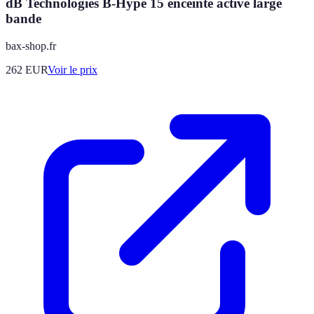
dB Technologies B-Hype 15 enceinte active large
bande
bax-shop.fr
262
EUR
Voir le prix