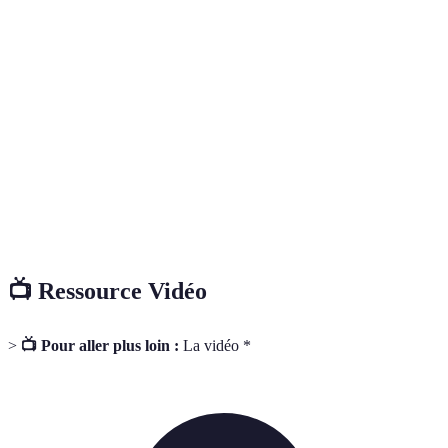
Processus d'accompagnement personnalisé
Coaching de vie
visant à aider l'individu à atteindre ses
objectifs personnels ou professionnels.
Reconnaissance officielle des compétences
Certification
d'un coach par une institution reconnue.
Aptitudes permettant d'interagir efficacement
Compétences
avec les autres, cruciales dans le cadre du
interpersonnelles
coaching.
📺 Ressource Vidéo
>
📺 Pour aller plus loin :
La vidéo *