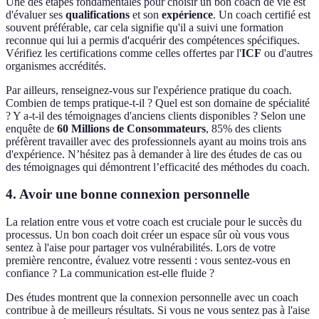
Une des étapes fondamentales pour choisir un bon coach de vie est
d'évaluer ses
qualifications
et son
expérience
. Un coach certifié est
souvent préférable, car cela signifie qu'il a suivi une formation
reconnue qui lui a permis d'acquérir des compétences spécifiques.
Vérifiez les certifications comme celles offertes par l'
ICF
ou d'autres
organismes accrédités.
Par ailleurs, renseignez-vous sur l'expérience pratique du coach.
Combien de temps pratique-t-il ? Quel est son domaine de spécialité
? Y a-t-il des témoignages d'anciens clients disponibles ? Selon une
enquête de
60 Millions de Consommateurs
, 85% des clients
préfèrent travailler avec des professionnels ayant au moins trois ans
d'expérience. N’hésitez pas à demander à lire des études de cas ou
des témoignages qui démontrent l’efficacité des méthodes du coach.
4. Avoir une bonne connexion personnelle
La relation entre vous et votre coach est cruciale pour le succès du
processus. Un bon coach doit créer un espace sûr où vous vous
sentez à l'aise pour partager vos vulnérabilités. Lors de votre
première rencontre, évaluez votre ressenti : vous sentez-vous en
confiance ? La communication est-elle fluide ?
Des études montrent que la connexion personnelle avec un coach
contribue à de meilleurs résultats. Si vous ne vous sentez pas à l'aise