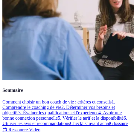
Sommaire
Comment choisir un bon coach de vie : critères et conseils
1.
Comprendre le coaching de vie
2. Déterminer vos besoins et
objectifs
3. Évaluer les qualifications et l'expérience
4. Avoir une
bonne connexion personnelle
5. Vérifier le tarif et la disponibilité
6.
Utiliser les avis et recommandations
Checklist avant achat
Glossaire
📺 Ressource Vidéo