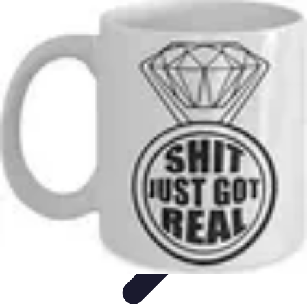
Coaching Training
Évaluation et Méthodes
Coaching Training
Techniques de
Coaching
Coaching Personnel
Compétences
Coaching Training