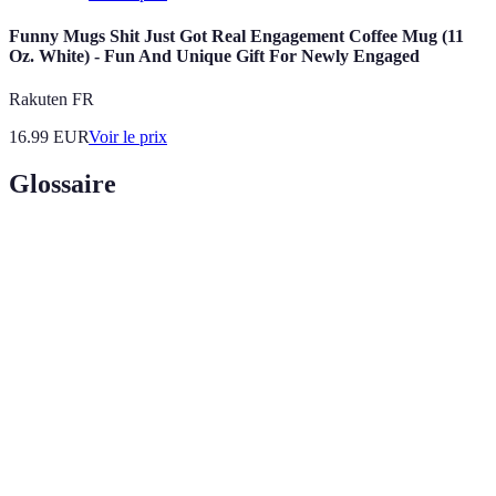
Funny Mugs Shit Just Got Real Engagement Coffee Mug (11
Oz. White) - Fun And Unique Gift For Newly Engaged
Rakuten FR
16.99
EUR
Voir le prix
Glossaire
Terme
Définition
L'implication et l'interaction active d'un client dans
Engagement
le processus de coaching.
Objectifs
Des objectifs définis comme Spécifiques,
SMART
Mesurables, Atteignables, Réalistes et Temporels.
Rétroaction donnée sur les performances du client,
Feedback
importante pour le développement personnel.