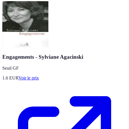
Engagements - Sylviane Agacinski
Seuil GF
1.6
EUR
Voir le prix