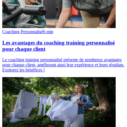
Coaching Personnalisé
6
min
Les avantages du coaching training personnalisé
pour chaque client
Le coaching training personnalisé présente de nombreux avantages
pour chaque client, améliorant ainsi leur expérience et leurs résultats.
Explorez les bénéfices !