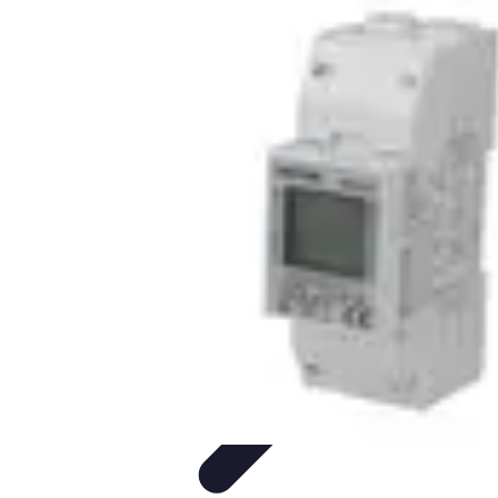
Coaching Training
Évaluation et Méthodes
Coaching Training
Techniques de
Coaching
Coaching Personnel
Compétences
Coaching Training