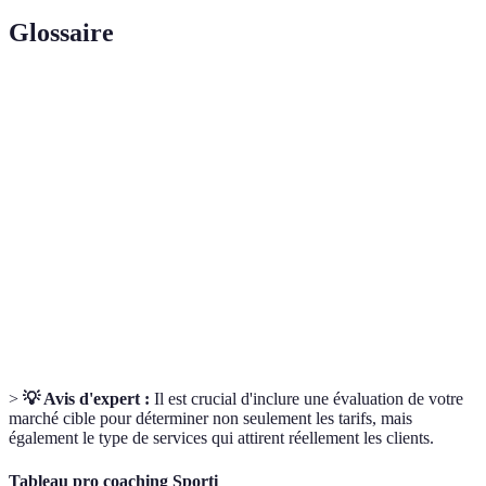
Glossaire
Terme
Définition
Montant facturé par heure pour un service de
Tarif horaire
coaching.
Package de services incluant plusieurs séances à
Forfait
prix réduit.
Modèle de tarification récurrent permettant un
Abonnement
accès continu.
>
💡 Avis d'expert :
Il est crucial d'inclure une évaluation de votre
marché cible pour déterminer non seulement les tarifs, mais
également le type de services qui attirent réellement les clients.
Tableau pro coaching Sporti