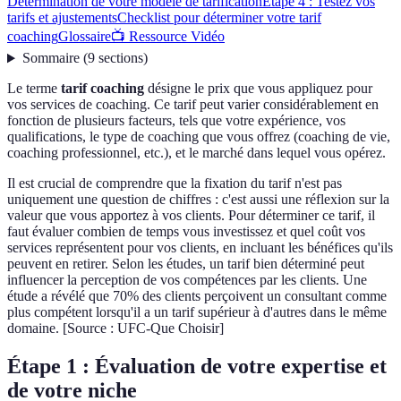
Détermination de votre modèle de tarification
Étape 4 : Testez vos
tarifs et ajustements
Checklist pour déterminer votre tarif
coaching
Glossaire
📺 Ressource Vidéo
Sommaire
(
9
sections
)
Le terme
tarif coaching
désigne le prix que vous appliquez pour
vos services de coaching. Ce tarif peut varier considérablement en
fonction de plusieurs facteurs, tels que votre expérience, vos
qualifications, le type de coaching que vous offrez (coaching de vie,
coaching professionnel, etc.), et le marché dans lequel vous opérez.
Il est crucial de comprendre que la fixation du tarif n'est pas
uniquement une question de chiffres : c'est aussi une réflexion sur la
valeur que vous apportez à vos clients. Pour déterminer ce tarif, il
faut évaluer combien de temps vous investissez et quel coût vos
services représentent pour vos clients, en incluant les bénéfices qu'ils
peuvent en retirer. Selon les études, un tarif bien déterminé peut
influencer la perception de vos compétences par les clients. Une
étude a révélé que 70% des clients perçoivent un consultant comme
plus compétent lorsqu'il a un tarif supérieur à d'autres dans le même
domaine. [Source : UFC-Que Choisir]
Étape 1 : Évaluation de votre expertise et
de votre niche