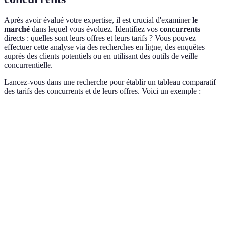
Après avoir évalué votre expertise, il est crucial d'examiner
le
marché
dans lequel vous évoluez. Identifiez vos
concurrents
directs : quelles sont leurs offres et leurs tarifs ? Vous pouvez
effectuer cette analyse via des recherches en ligne, des enquêtes
auprès des clients potentiels ou en utilisant des outils de veille
concurrentielle.
Lancez-vous dans une recherche pour établir un tableau comparatif
des tarifs des concurrents et de leurs offres. Voici un exemple :
Coach
Tarif Horaire
Spécialisation
Experience
Coach
100 EUR
Coaching de vie
5 ans
A
Coach
150 EUR
Coaching exécutif
10 ans
B
Coach
80 EUR
Coaching en santé
2 ans
C