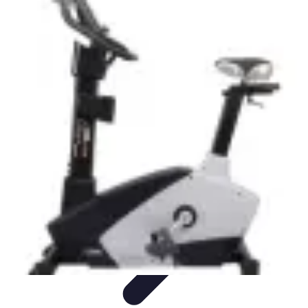
Coaching Training
Évaluation et Méthodes
Coaching Training
Techniques de
Coaching
Coaching Personnel
Compétences
Coaching Training