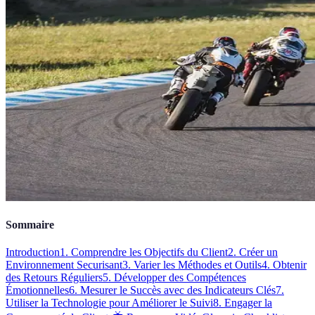
Sommaire
Introduction
1. Comprendre les Objectifs du Client
2. Créer un
Environnement Securisant
3. Varier les Méthodes et Outils
4. Obtenir
des Retours Réguliers
5. Développer des Compétences
Émotionnelles
6. Mesurer le Succès avec des Indicateurs Clés
7.
Utiliser la Technologie pour Améliorer le Suivi
8. Engager la