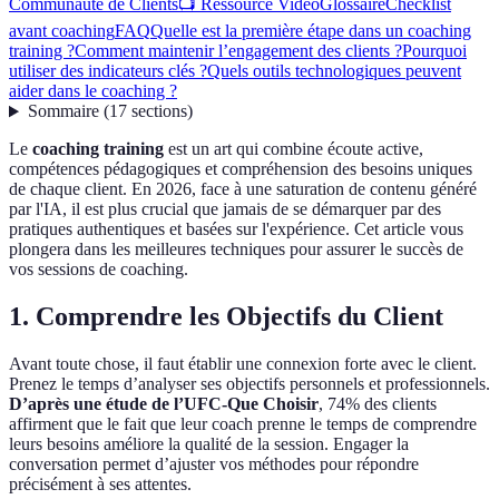
Communauté de Clients
📺 Ressource Vidéo
Glossaire
Checklist
avant coaching
FAQ
Quelle est la première étape dans un coaching
training ?
Comment maintenir l’engagement des clients ?
Pourquoi
utiliser des indicateurs clés ?
Quels outils technologiques peuvent
aider dans le coaching ?
Sommaire
(
17
sections
)
Le
coaching training
est un art qui combine écoute active,
compétences pédagogiques et compréhension des besoins uniques
de chaque client. En 2026, face à une saturation de contenu généré
par l'IA, il est plus crucial que jamais de se démarquer par des
pratiques authentiques et basées sur l'expérience. Cet article vous
plongera dans les meilleures techniques pour assurer le succès de
vos sessions de coaching.
1. Comprendre les Objectifs du Client
Avant toute chose, il faut établir une connexion forte avec le client.
Prenez le temps d’analyser ses objectifs personnels et professionnels.
D’après une étude de l’UFC-Que Choisir
, 74% des clients
affirment que le fait que leur coach prenne le temps de comprendre
leurs besoins améliore la qualité de la session. Engager la
conversation permet d’ajuster vos méthodes pour répondre
précisément à ses attentes.