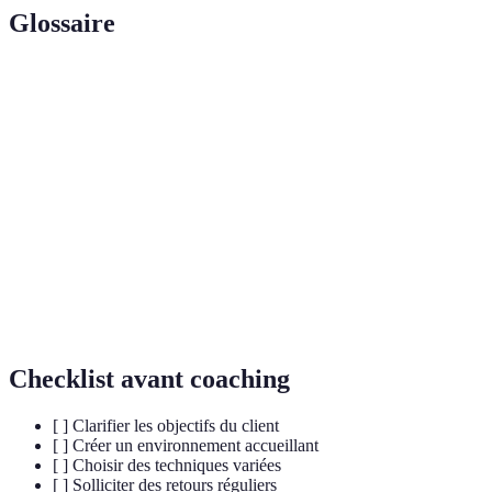
Glossaire
Terme
Définition
Processus d’accompagnement dans le
Coaching
développement personnel ou professionnel.
Retour d'information utilisé pour évaluer et
Feedback
améliorer les performances.
Intelligence
Capacité à reconnaître, comprendre et gérer ses
Émotionnelle
émotions et celles des autres.
Checklist avant coaching
[ ] Clarifier les objectifs du client
[ ] Créer un environnement accueillant
[ ] Choisir des techniques variées
[ ] Solliciter des retours réguliers