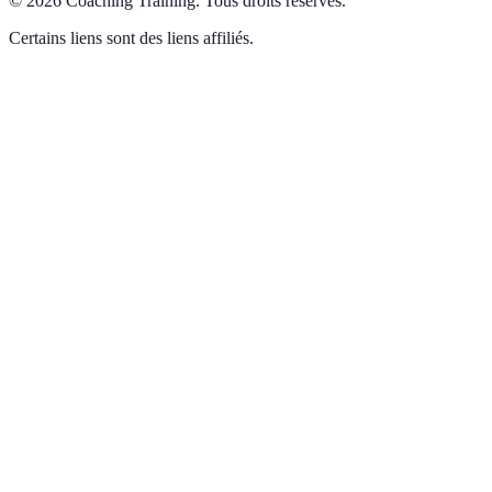
©
2026
Coaching Training
.
Tous droits réservés.
Certains liens sont des liens affiliés.