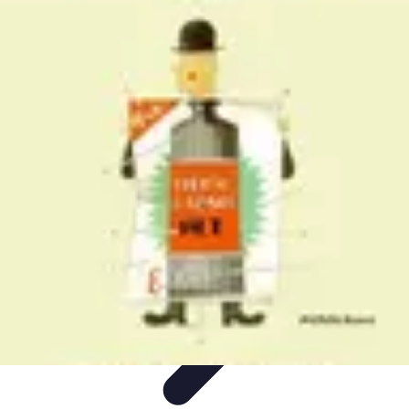
Coaching Training
Évaluation et Méthodes
Coaching Training
Techniques de
Coaching
Coaching Personnel
Compétences
Coaching Training