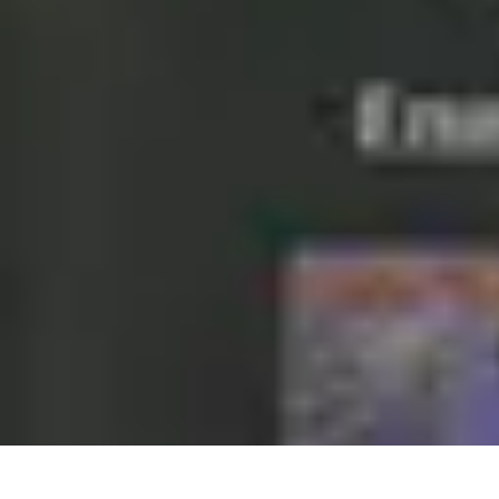
Coaching Training
Évaluation et Méthodes
Coaching Training
Techniques de Coaching
Co
Coaching Training