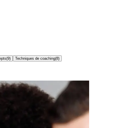
epts
(
9
)
Techniques de coaching
(
8
)