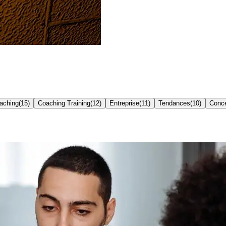
oaching
(
15
)
Coaching Training
(
12
)
Entreprise
(
11
)
Tendances
(
10
)
Conc