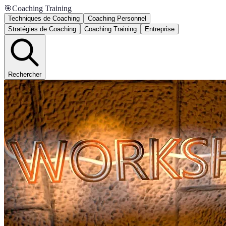
🎯
Coaching Training
Techniques de Coaching
Coaching Personnel
Stratégies de Coaching
Coaching Training
Entreprise
Rechercher