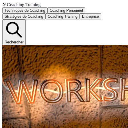
🎯
Coaching Training
Techniques de Coaching
Coaching Personnel
Stratégies de Coaching
Coaching Training
Entreprise
Rechercher