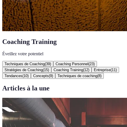
Coaching Training
Éveillez votre potentiel
Techniques de Coaching
(
39
)
Coaching Personnel
(
23
)
Stratégies de Coaching
(
15
)
Coaching Training
(
12
)
Entreprise
(
11
)
Tendances
(
10
)
Concepts
(
9
)
Techniques de coaching
(
8
)
Articles à la une