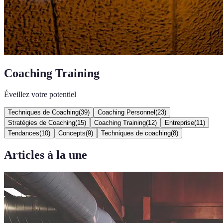
Coaching Training
Éveillez votre potentiel
Techniques de Coaching
(
39
)
Coaching Personnel
(
23
)
Stratégies de Coaching
(
15
)
Coaching Training
(
12
)
Entreprise
(
11
)
Tendances
(
10
)
Concepts
(
9
)
Techniques de coaching
(
8
)
Articles à la une