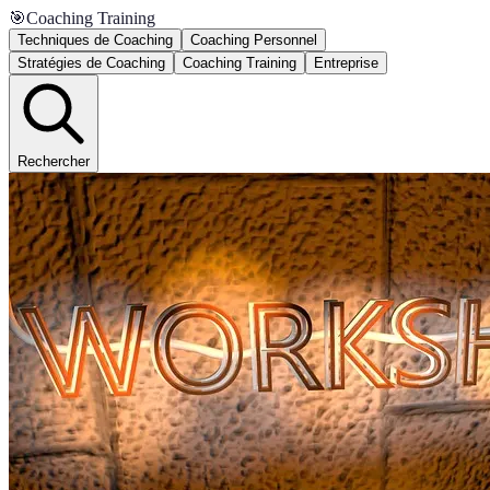
🎯
Coaching Training
Techniques de Coaching
Coaching Personnel
Stratégies de Coaching
Coaching Training
Entreprise
Rechercher