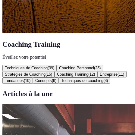
Coaching Training
Éveillez votre potentiel
Techniques de Coaching
(
39
)
Coaching Personnel
(
23
)
Stratégies de Coaching
(
15
)
Coaching Training
(
12
)
Entreprise
(
11
)
Tendances
(
10
)
Concepts
(
9
)
Techniques de coaching
(
8
)
Articles à la une