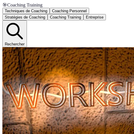
🎯
Coaching Training
Techniques de Coaching
Coaching Personnel
Stratégies de Coaching
Coaching Training
Entreprise
Rechercher