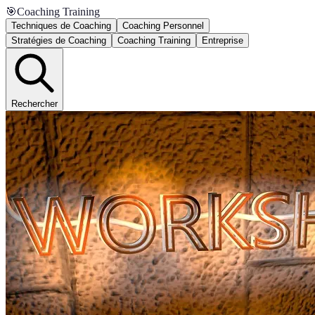
🎯
Coaching Training
Techniques de Coaching
Coaching Personnel
Stratégies de Coaching
Coaching Training
Entreprise
Rechercher