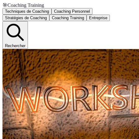
🎯
Coaching Training
Techniques de Coaching
Coaching Personnel
Stratégies de Coaching
Coaching Training
Entreprise
Rechercher