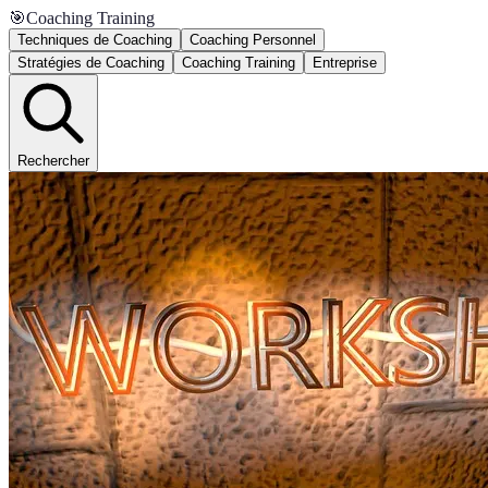
🎯
Coaching Training
Techniques de Coaching
Coaching Personnel
Stratégies de Coaching
Coaching Training
Entreprise
Rechercher