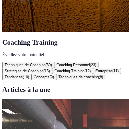
Coaching Training
Éveillez votre potentiel
Techniques de Coaching
(
39
)
Coaching Personnel
(
23
)
Stratégies de Coaching
(
15
)
Coaching Training
(
12
)
Entreprise
(
11
)
Tendances
(
10
)
Concepts
(
9
)
Techniques de coaching
(
8
)
Articles à la une