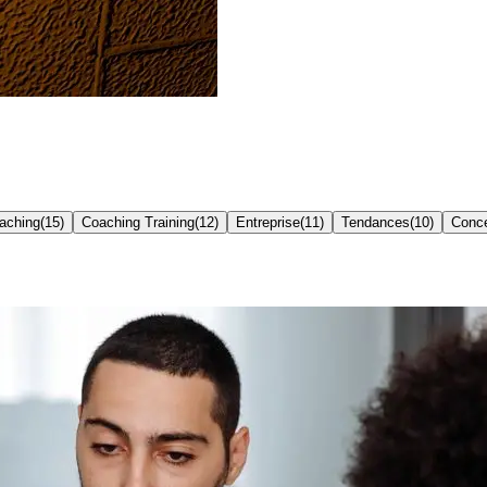
oaching
(
15
)
Coaching Training
(
12
)
Entreprise
(
11
)
Tendances
(
10
)
Conc