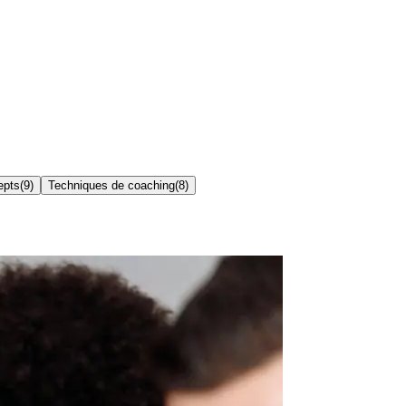
epts
(
9
)
Techniques de coaching
(
8
)